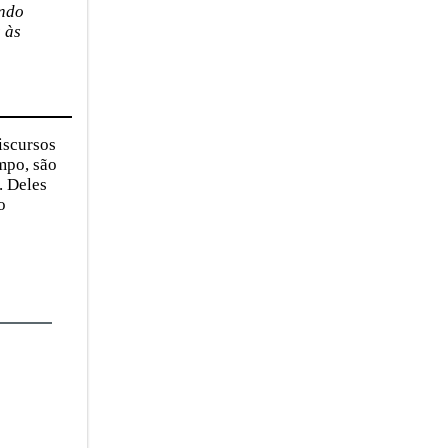
endo
 às
iscursos
mpo, são
. Deles
o