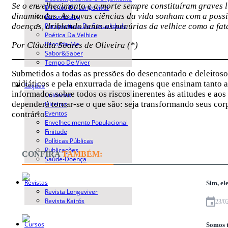
Se o envelhecimento e a morte sempre constituíram graves l
Direitos Do Longeviver
dinamitadas. As novas ciências da vida sonham com a possi
Gerontoblog
Perspectivas Da Sexualidade
doenças, driblando tanto as penúrias da velhice como a fat
Poética Da Velhice
Recorda-Me
Por Cláudia Soares de Oliveira (*)
Sabor&Saber
Tempo De Viver
Submetidos a todas as pressões do desencantado e deleitos
midiáticos e pela enxurrada de imagens que ensinam tanto 
Seções
informados sobre todos os riscos inerentes às atitudes e aos
Cuidados
dependerá tornar-se o que são: seja transformando seus corp
Direitos
Eventos
contrário.
Envelhecimento Populacional
Finitude
Políticas Públicas
Publicações
CONFIRA
TAMBÉM:
Saúde-Doença
Revistas
Sim, el
Revista Longeviver
Revista Kairós
23/0
Cursos
Somos t