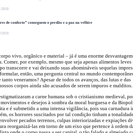
1/2018
es de conforto” conseguem o perdão e a paz na velhice
2/2018
corpo vivo, orgânico e material – já é uma enorme desvantagem
ica. Comer, por exemplo, mesmo que seja apenas alimentos leves 
o transcorre e vai deixando suas abomináveis sequelas impres
 formular, então, uma pergunta central no mundo contemporâne
e tanto veneramos? Apesar de todos os avanços, das lutas e das
nossos corpos ainda são acusados de serem impuros e malditos.
estigmatizaram a carne humana sob o cristianismo medieval, po
movimentos e desejos à sombra da moral burguesa e da Biopolí
a e é submetido a uma intensa vigilância, pois sua carnadura i
rém, os horrores suscitados por tal condição tinham a tonalidad
envolver pecados terrenos, culpas interiorizadas e expiações di
para reorganizá-las em torno de um eixo que pertence à ordem d
sta onde o corpo passa a ser capital, o tão falado e almejado c