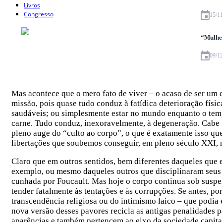
Livros
Congresso
15/1
“Mulher
09/1
Mas acontece que o mero fato de viver – o acaso de ser um 
missão, pois quase tudo conduz à fatídica deterioração fís
saudáveis; ou simplesmente estar no mundo enquanto o temp
carne. Tudo conduz, inexoravelmente, à degeneração. Cabe
pleno auge do “culto ao corpo”, o que é exatamente isso qu
libertações que soubemos conseguir, em pleno século XXI, 
Claro que em outros sentidos, bem diferentes daqueles que 
exemplo, ou mesmo daqueles outros que disciplinaram seus 
cunhada por Foucault. Mas hoje o corpo continua sob suspeit
tender fatalmente às tentações e às corrupções. Se antes, po
transcendência religiosa ou do intimismo laico – que podia 
nova versão desses pavores recicla as antigas penalidades 
aparências e também pertencem ao eixo da sociedade capitali