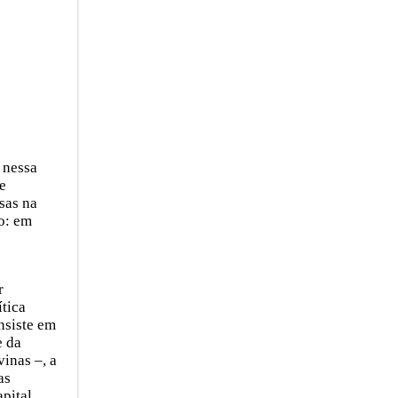
 nessa
e
sas na
o: em
r
tica
nsiste em
e da
vinas –, a
as
apital