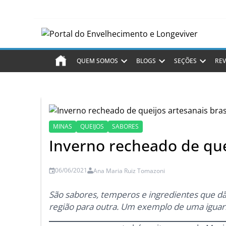
QUEM SOMOS
BLOGS
SEÇÕES
REV
MINAS
QUEIJOS
SABORES
Inverno recheado de quei
06/06/2021
Ana Maria Ruiz Tomazoni
São sabores, temperos e ingredientes que dã
região para outra. Um exemplo de uma iguaria