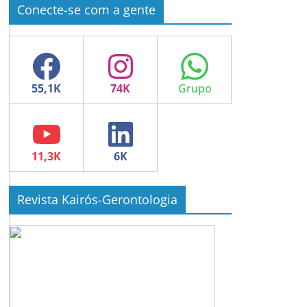
Conecte-se com a gente
Facebook
Instagram
WhatsApp
YouTube
LinkedIn
Revista Kairós-Gerontologia