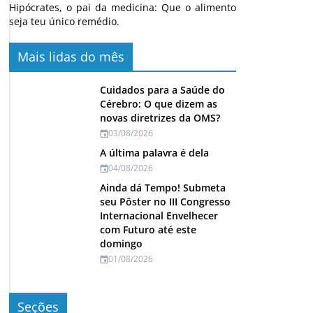
Hipócrates, o pai da medicina: Que o alimento
seja teu único remédio.
Mais lidas do mês
Cuidados para a Saúde do
Cérebro: O que dizem as
novas diretrizes da OMS?
03/08/2026
A última palavra é dela
04/08/2026
Ainda dá Tempo! Submeta
seu Pôster no III Congresso
Internacional Envelhecer
com Futuro até este
domingo
01/08/2026
Seções