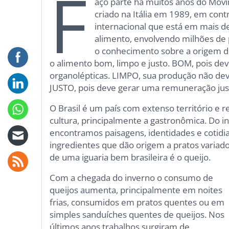
F
aço parte há muitos anos do Mov
criado na Itália em 1989, em cont
internacional que está em mais 
alimento, envolvendo milhões de 
o conhecimento sobre a origem dos
o alimento bom, limpo e justo. BOM, pois dev
organolépticas. LIMPO, sua produção não dev
JUSTO, pois deve gerar uma remuneração just
O Brasil é um país com extenso território e 
cultura, principalmente a gastronômica. Do i
encontramos paisagens, identidades e cotidi
ingredientes que dão origem a pratos variad
de uma iguaria bem brasileira é o queijo.
Com a chegada do inverno o consumo de
queijos aumenta, principalmente em noites
frias, consumidos em pratos quentes ou em
simples sanduíches quentes de queijos. Nos
últimos anos trabalhos surgiram de