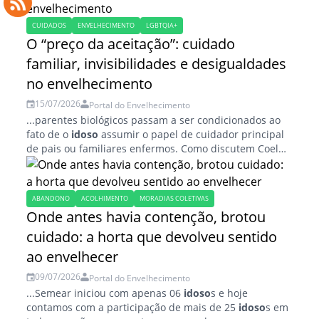
CUIDADOS
ENVELHECIMENTO
LGBTQIA+
O “preço da aceitação”: cuidado
familiar, invisibilidades e desigualdades
no envelhecimento
15/07/2026
Portal do Envelhecimento
...parentes biológicos passam a ser condicionados ao
fato de o
idoso
assumir o papel de cuidador principal
de pais ou familiares enfermos. Como discutem Coelho
e Barros (2021), a homofobia...
ABANDONO
ACOLHIMENTO
MORADIAS COLETIVAS
Onde antes havia contenção, brotou
cuidado: a horta que devolveu sentido
ao envelhecer
09/07/2026
Portal do Envelhecimento
...Semear iniciou com apenas 06
idoso
s e hoje
contamos com a participação de mais de 25
idoso
s em