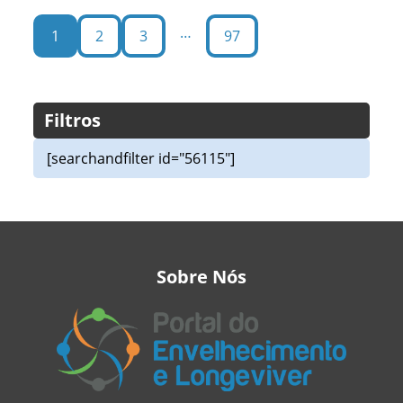
Público a atribuição expressa de zelar...
…
1
2
3
97
Filtros
[searchandfilter id="56115"]
Sobre Nós