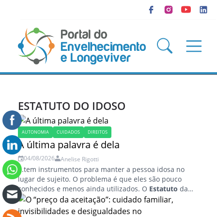
ESTATUTO DO IDOSO
AUTONOMIA
CUIDADOS
DIREITOS
A última palavra é dela
04/08/2026
Anelise Rigotti
...tem instrumentos para manter a pessoa idosa no
lugar de sujeito. O problema é que eles são pouco
conhecidos e menos ainda utilizados. O
Estatuto
da
Pessoa Idosa (Lei nº...