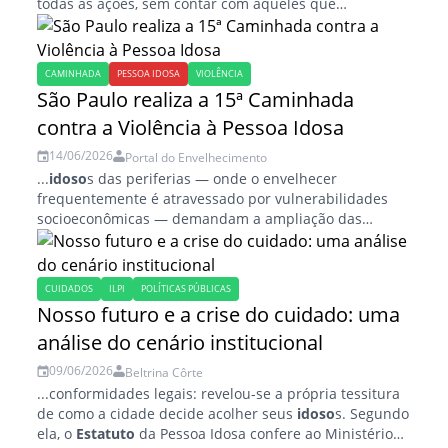
todas as ações, sem contar com aqueles que
assumiram o cuidado com...
CAMINHADA
PESSOA IDOSA
VIOLÊNCIA
São Paulo realiza a 15ª Caminhada
contra a Violência à Pessoa Idosa
14/06/2026
Portal do Envelhecimento
...
idoso
s das periferias — onde o envelhecer
frequentemente é atravessado por vulnerabilidades
socioeconômicas — demandam a ampliação das
Unidades de Referência à Saúde do
Idoso
(URSI) e
equipes de geriatria...
CUIDADOS
ILPI
POLÍTICAS PÚBLICAS
Nosso futuro e a crise do cuidado: uma
análise do cenário institucional
09/06/2026
Beltrina Côrte
...conformidades legais: revelou-se a própria tessitura
de como a cidade decide acolher seus
idoso
s. Segundo
ela, o
Estatuto
da Pessoa Idosa confere ao Ministério