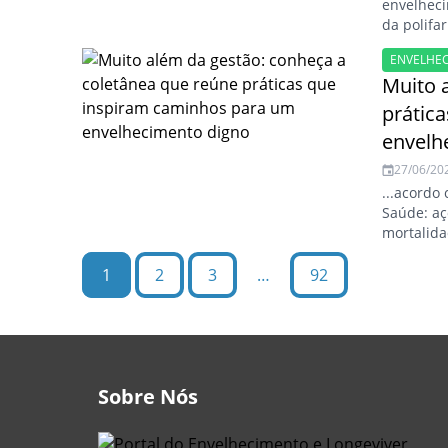
envelheci
da polifar
ENVELHE
Muito 
prátic
envelh
27/06/20
...acordo
Saúde: a
mortalida
1
2
3
…
92
Sobre Nós