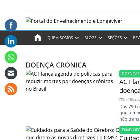
QUEM SOMOS
BLOGS
SEÇÕES
REV
DOENÇA CRONICA
DOENÇAS
ACT la
doença
07/08/20
Dos 790 m
que a mor
não transm
ENVELHE
Cuidad