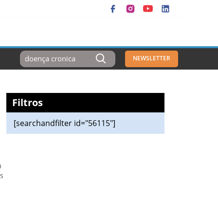
Resultados
NEWSLETTER
Para:
Filtros
[searchandfilter id="56115"]
m
a
s