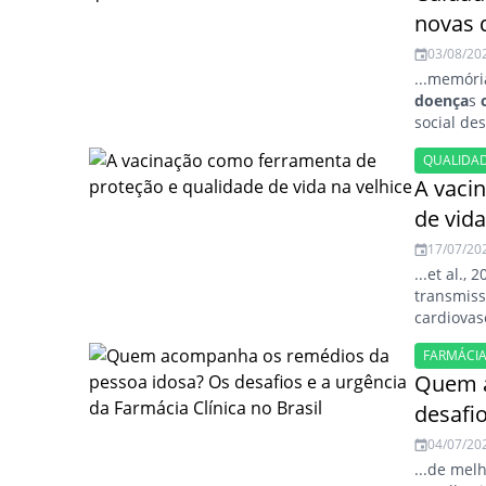
novas 
03/08/20
...memóri
doença
s
social de
QUALIDAD
A vaci
de vida
17/07/20
...et al.,
transmiss
cardiovas
etário...
FARMÁCI
Quem a
desafio
04/07/20
...de mel