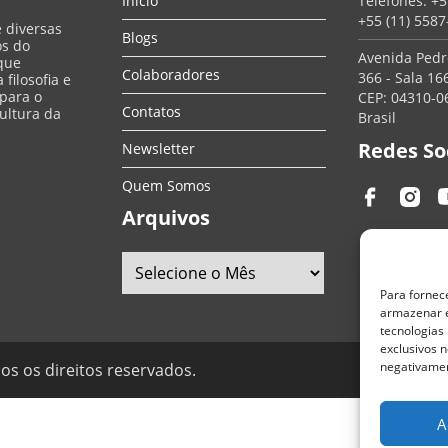
Início
Telefones:
+5
+55 (11) 558
e diversas
Blogs
os do
Avenida Pedro
que
Colaboradores
366 - Sala 166
filosofia e
 para o
CEP: 04310-06
Contatos
ultura da
Brasil
Redes So
Newsletter
Quem Somos
Arquivos
Para fornec
armazenar e
tecnologias
exclusivos n
negativamen
os os direitos reservados.
A