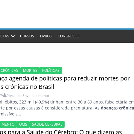
ISTAS
CURSOS
LIVROS
CONGRESSO
 CRÔNICAS
MORTES
POLÍTICAS
nça agenda de políticas para reduzir mortes por
s crônicas no Brasil
26
Portal do Envelhecimento
il óbitos, 323 mil (40,9%) tinham entre 30 a 69 anos, faixa etária e
te por essas causas é considerada prematura. As
doença
s
crônic
issíveis...
CIMENTO
OMS
SAÚDE CEREBRAL
os para a Saúde do Cérebro: O que dizem as