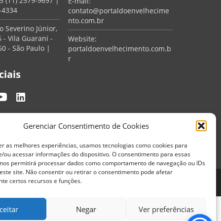
5 (11) 2579-9697
|
E-mail:
7-4334
contato@portaldoenvelhecime
nto.com.br
 Severino Júnior,
 - Vila Guarani -
Website:
0 - São Paulo |
portaldoenvelhecimento.com.b
r
ciais
Gerenciar Consentimento de Cookies
er as melhores experiências, usamos tecnologias como cookies para
/ou acessar informações do dispositivo. O consentimento para essas
 nos permitirá processar dados como comportamento de navegação ou IDs
este site. Não consentir ou retirar o consentimento pode afetar
te certos recursos e funções.
Termos de Uso
Política de Privacidade
ceitar
Negar
Ver preferências