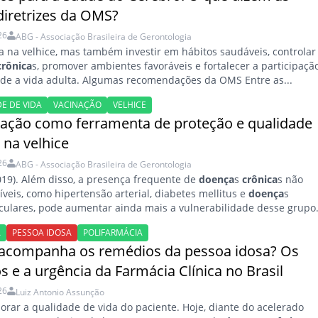
diretrizes da OMS?
26
ABG - Associação Brasileira de Gerontologia
a na velhice, mas também investir em hábitos saudáveis, controlar
crônica
s, promover ambientes favoráveis e fortalecer a participaçã
sde a vida adulta. Algumas recomendações da OMS Entre as...
E DE VIDA
VACINAÇÃO
VELHICE
nação como ferramenta de proteção e qualidade
 na velhice
26
ABG - Associação Brasileira de Gerontologia
 2019). Além disso, a presença frequente de
doença
s
crônica
s não
íveis, como hipertensão arterial, diabetes mellitus e
doença
s
culares, pode aumentar ainda mais a vulnerabilidade desse grupo
A
PESSOA IDOSA
POLIFARMÁCIA
companha os remédios da pessoa idosa? Os
s e a urgência da Farmácia Clínica no Brasil
26
Luiz Antonio Assunção
horar a qualidade de vida do paciente. Hoje, diante do acelerado