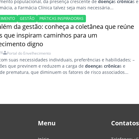
mento populacional, da presença crescente de
doença
s
crônica
s e
mácia, a Farmácia Clínica talvez seja mais necessária...
CIMENTO
GESTÃO
PRÁTICAS INSPIRADORAS
além da gestão: conheça a coletânea que reúne
as que inspiram caminhos para um
ecimento digno
26
Portal do Envelhecimento
 com suas necessidades individuais, preferências e habilidades; –
ções que previnem e reduzem a carga de
doença
s
crônica
s e
de prematura, que diminuem os fatores de risco associados...
Menu
Contatos