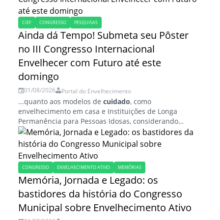
CIEF
CONGRESSO
PESQUISAS
Ainda dá Tempo! Submeta seu Pôster
no III Congresso Internacional
Envelhecer com Futuro até este
domingo
01/08/2026
Portal do Envelhecimento
...quanto aos modelos de
cuidado
, como
envelhecimento em casa e Instituições de Longa
Permanência para Pessoas Idosas, considerando
viabilidade econômica individual, qualidade de vida,
conforto e sustentabilidade do
cuidado
ao...
CONGRESSO
ENVELHECIMENTO ATIVO
MEMÓRIAS
Memória, Jornada e Legado: os
bastidores da história do Congresso
Municipal sobre Envelhecimento Ativo