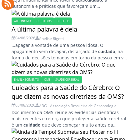
autonomia e práticas que favoreçam um
envelhecimento ativo e saudável, não é possível
atribuir essa responsabilidade exclusivamente ao...
AUTONOMIA
CUIDADOS
DIREITOS
A última palavra é dela
04/08/2026
Anelise Rigotti
...apagar a vontade de uma pessoa idosa. O
apagamento vem devagar, disfarçado de
cuidado
, na
forma de decisões tomadas em torno da pessoa em vez
de com ela. E, num...
ENVELHECIMENTO
OMS
SAÚDE CEREBRAL
Cuidados para a Saúde do Cérebro: O
que dizem as novas diretrizes da OMS?
03/08/2026
ABG - Associação Brasileira de Gerontologia
Documento da OMS reúne as evidências científicas
mais recentes e reforça que proteger a saúde cerebral
é um
cuidado
que deve começar muito antes da
velhice e ser mantido ao...