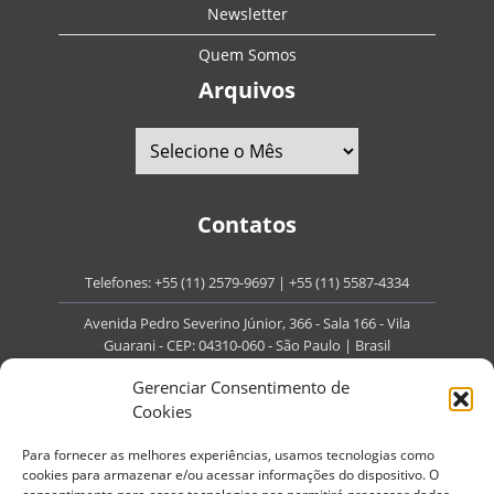
Newsletter
Quem Somos
Arquivos
Contatos
Telefones:
+55 (11) 2579-9697
|
+55 (11) 5587-4334
Avenida Pedro Severino Júnior, 366 - Sala 166 - Vila
Guarani - CEP: 04310-060 - São Paulo | Brasil
E-mail:
contato@portaldoenvelhecimento.com.br
Gerenciar Consentimento de
Cookies
Website:
portaldoenvelhecimento.com.br
Para fornecer as melhores experiências, usamos tecnologias como
Redes Sociais
cookies para armazenar e/ou acessar informações do dispositivo. O