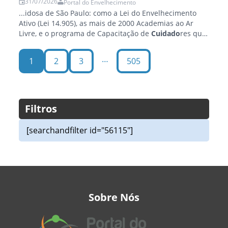
31/07/2026
Portal do Envelhecimento
...idosa de São Paulo: como a Lei do Envelhecimento
Ativo (Lei 14.905), as mais de 2000 Academias ao Ar
Livre, e o programa de Capacitação de
Cuidado
res que
já formou...
…
1
2
3
505
Filtros
[searchandfilter id="56115"]
Sobre Nós