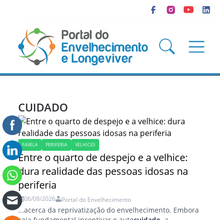
CUIDADO
FAVELA
PERIFERIA
VELHICES
Entre o quarto de despejo e a velhice:
dura realidade das pessoas idosas na
periferia
06/08/2026
Portal do Envelhecimento
...acerca da reprivatização do envelhecimento. Embora
seja fundamental incentivar o auto
cuidado,
a